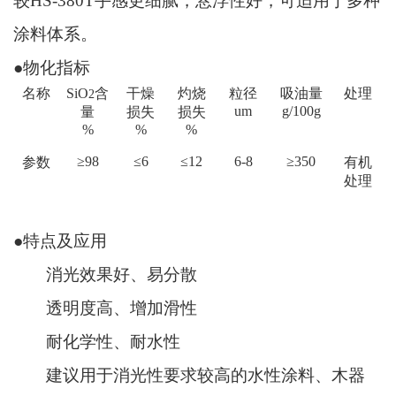
较HS-380T手感更细腻，悬浮性好，可适用于多种
涂料体系。
●物化指标
名称
SiO
含
干燥
灼烧
粒径
吸油量
处理
2
um
g/100g
量
损失
损失
%
%
%
≥98
≤6
≤12
6-8
≥350
参数
有机
处理
●特点及应用
消光效果好、易分散
透明度高、增加滑性
耐化学性、耐水性
建议用于消光性要求较高的水性涂料、木器